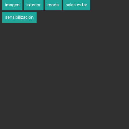
imagen
interior
moda
salas estar
sensibilización