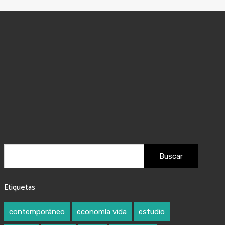
Etiquetas
contemporáneo
economía vida
estudio