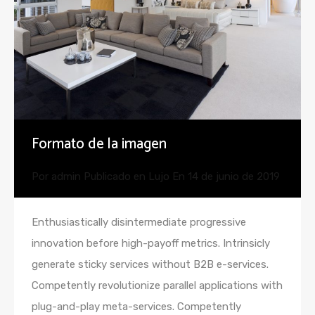
Formato de la imagen
Por
admin
Publicado en
Lujo
En
14 de junio de 2019
Enthusiastically disintermediate progressive
innovation before high-payoff metrics. Intrinsicly
generate sticky services without B2B e-services.
Competently revolutionize parallel applications with
plug-and-play meta-services. Competently