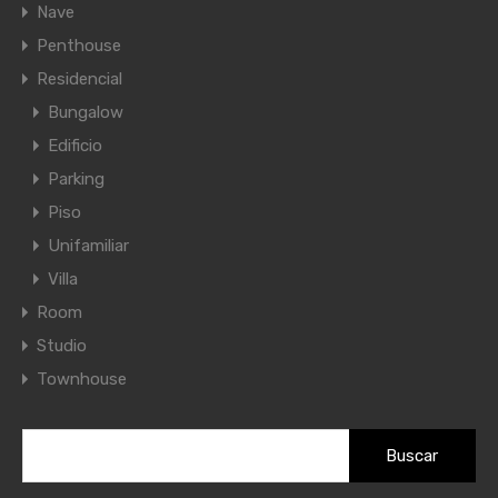
Nave
Penthouse
Residencial
Bungalow
Edificio
Parking
Piso
Unifamiliar
Villa
Room
Studio
Townhouse
Buscar: