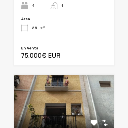
4
1
Área
m²
88
En Venta
75.000€ EUR