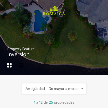
Property Feature
Inversion
Antigüedad - De mayor a menor
1
a
12
de
25
propiedades