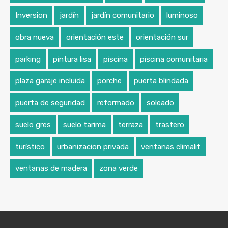
Inversion
jardín
jardín comunitario
luminoso
obra nueva
orientación este
orientación sur
parking
pintura lisa
piscina
piscina comunitaria
plaza garaje incluida
porche
puerta blindada
puerta de seguridad
reformado
soleado
suelo gres
suelo tarima
terraza
trastero
turístico
urbanizacion privada
ventanas climalit
ventanas de madera
zona verde