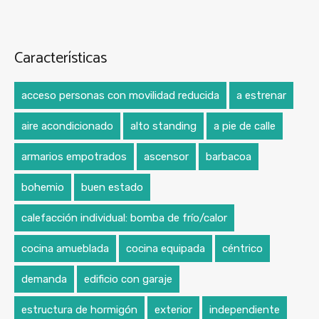
Características
acceso personas con movilidad reducida
a estrenar
aire acondicionado
alto standing
a pie de calle
armarios empotrados
ascensor
barbacoa
bohemio
buen estado
calefacción individual: bomba de frío/calor
cocina amueblada
cocina equipada
céntrico
demanda
edificio con garaje
estructura de hormigón
exterior
independiente