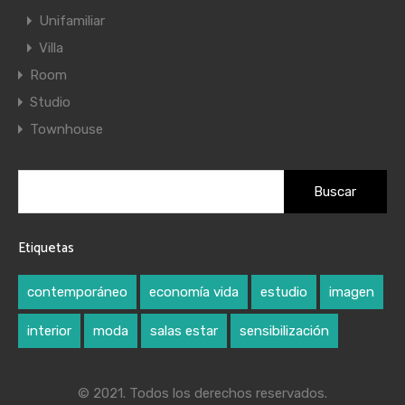
Unifamiliar
Villa
Room
Studio
Townhouse
Buscar:
Etiquetas
contemporáneo
economía vida
estudio
imagen
interior
moda
salas estar
sensibilización
© 2021. Todos los derechos reservados.