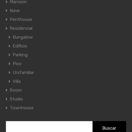
Mansion
Nave
Penthouse
Residencial
Bungalow
Edificio
Parking
Piso
Unifamiliar
Villa
Room
Studio
Townhouse
Buscar: