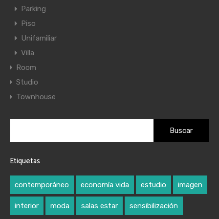
Parking
Piso
Unifamiliar
Villa
Room
Studio
Townhouse
Buscar:
Etiquetas
contemporáneo
economía vida
estudio
imagen
interior
moda
salas estar
sensibilización