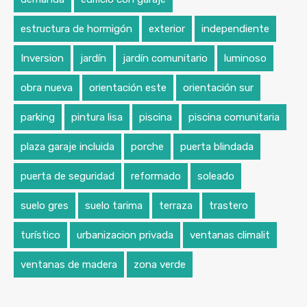
estructura de hormigón
exterior
independiente
Inversion
jardín
jardín comunitario
luminoso
obra nueva
orientación este
orientación sur
parking
pintura lisa
piscina
piscina comunitaria
plaza garaje incluida
porche
puerta blindada
puerta de seguridad
reformado
soleado
suelo gres
suelo tarima
terraza
trastero
turístico
urbanizacion privada
ventanas climalit
ventanas de madera
zona verde