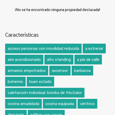
¡No se ha encontrado ninguna propiedad destacada!
Características
acceso personas con movilidad reducida
a estrenar
aire acondicionado
alto standing
a pie de calle
armarios empotrados
ascensor
barbacoa
bohemio
buen estado
calefacción individual: bomba de frío/calor
cocina amueblada
cocina equipada
céntrico
demanda
edificio con garaje