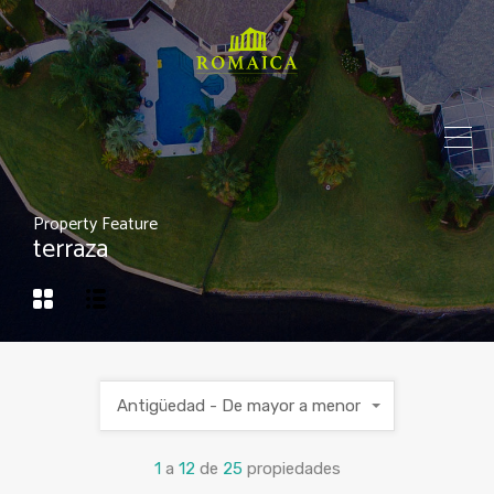
Property Feature
terraza
Antigüedad - De mayor a menor
1
a
12
de
25
propiedades