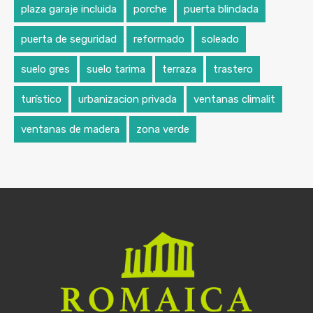
plaza garaje incluida
porche
puerta blindada
puerta de seguridad
reformado
soleado
suelo gres
suelo tarima
terraza
trastero
turístico
urbanizacion privada
ventanas climalit
ventanas de madera
zona verde