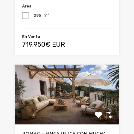
Área
m²
295
En Venta
719.950€ EUR