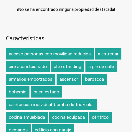
¡No se ha encontrado ninguna propiedad destacada!
Características
acceso personas con movilidad reducida
a estrenar
aire acondicionado
alto standing
a pie de calle
armarios empotrados
ascensor
barbacoa
bohemio
buen estado
calefacción individual: bomba de frío/calor
cocina amueblada
cocina equipada
céntrico
demanda
edificio con garaje