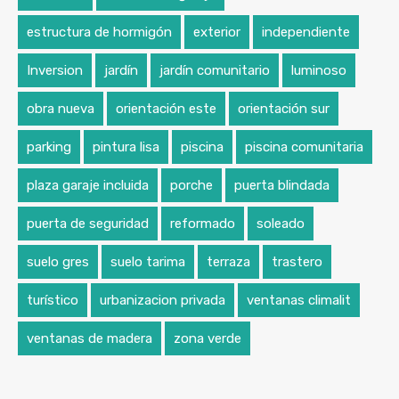
estructura de hormigón
exterior
independiente
Inversion
jardín
jardín comunitario
luminoso
obra nueva
orientación este
orientación sur
parking
pintura lisa
piscina
piscina comunitaria
plaza garaje incluida
porche
puerta blindada
puerta de seguridad
reformado
soleado
suelo gres
suelo tarima
terraza
trastero
turístico
urbanizacion privada
ventanas climalit
ventanas de madera
zona verde