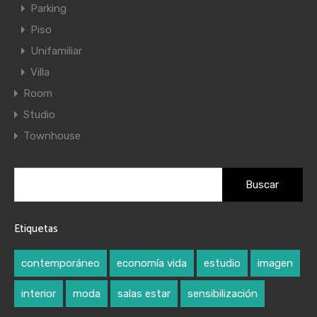
Parking
Piso
Unifamiliar
Villa
Room
Studio
Townhouse
Buscar:
Etiquetas
contemporáneo
economía vida
estudio
imagen
interior
moda
salas estar
sensibilización