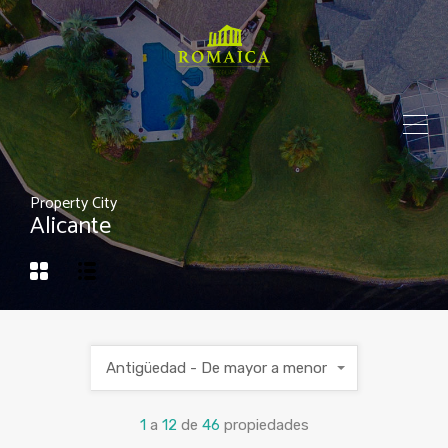
Property City
Alicante
Antigüedad - De mayor a menor
1
a
12
de
46
propiedades